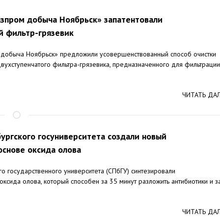
зпром добыча Ноябрьск» запатентовали
й фильтр-грязевик
 добыча Ноябрьск» предложили усовершенствованный способ очистки
вухступенчатого фильтра-грязевика, предназначенного для фильтрации
ЧИТАТЬ ДА
ургского госуниверситета создали новый
основе оксида олова
о государственного университета (СПбГУ) синтезировали
оксида олова, который способен за 35 минут разложить антибиотики и з
ЧИТАТЬ ДА