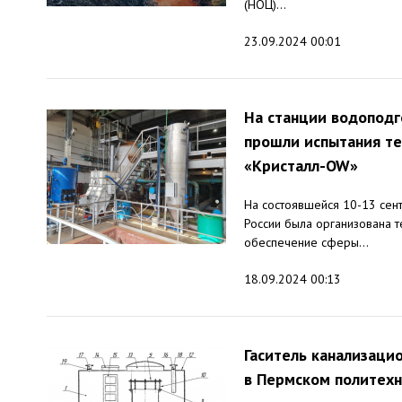
(НОЦ)...
23.09.2024 00:01
На станции водоподг
прошли испытания те
«Кристалл-OW»
На состоявшейся 10-13 сен
России была организована 
обеспечение сферы...
18.09.2024 00:13
Гаситель канализаци
в Пермском политех