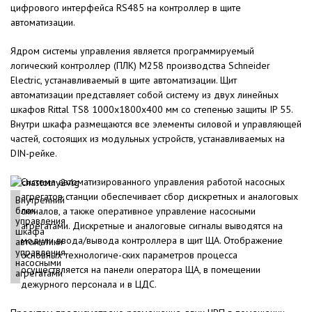
цифрового интерфейса RS485 на контроллер в щите
автоматизации.
Ядром системы управления является программируемый
логический контроллер (ПЛК) М258 производства Schneider
Electric, устанавливаемый в щите автоматизации. Щит
автоматизации представляет собой систему из двух линейных
шкафов Rittal TS8 1000x1800x400 мм со степенью защиты IP 55.
Внутри шкафа размещаются все элементы силовой и управляющей
частей, состоящих из модульных устройств, устанавливаемых на
DIN-рейке.
Система автоматизированного управления работой насосных
агрегатов станции обеспечивает сбор дискретных и аналоговых
Внутренний
блок
сигналов, а также оперативное управление насосными
управления
агрегатами. Дискретные и аналоговые сигналы выводятся на
шкафа
модули ввода/вывода контроллера в щит ЩА. Отображение
автоматики
управления
основных технологиче-ских параметров процесса
насосными
осуществляется на панели оператора ЩА, в помещении
агрегатами
дежурного персонала и в ЦДС.