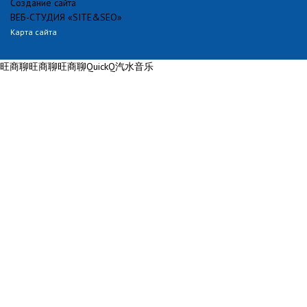
Создание сайта
ВЕБ-СТУДИЯ «SITE&SEO»
Карта сайта
旺商聊
旺商聊
旺商聊
QuickQ
汽水音乐