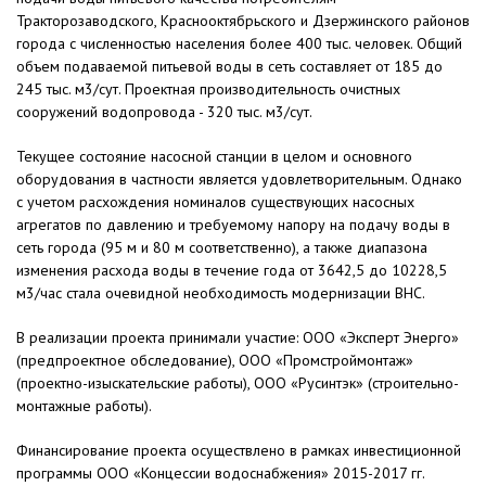
Тракторозаводского, Краснооктябрьского и Дзержинского районов
города с численностью населения более 400 тыс. человек. Общий
объем подаваемой питьевой воды в сеть составляет от 185 до
245 тыс. м3/сут. Проектная производительность очистных
сооружений водопровода - 320 тыс. м3/сут.
Текущее состояние насосной станции в целом и основного
оборудования в частности является удовлетворительным. Однако
с учетом расхождения номиналов существующих насосных
агрегатов по давлению и требуемому напору на подачу воды в
сеть города (95 м и 80 м соответственно), а также диапазона
изменения расхода воды в течение года от 3642,5 до 10228,5
м3/час стала очевидной необходимость модернизации ВНС.
В реализации проекта принимали участие: ООО «Эксперт Энерго»
(предпроектное обследование), ООО «Промстроймонтаж»
(проектно-изыскательские работы), ООО «Русинтэк» (строительно-
монтажные работы).
Финансирование проекта осуществлено в рамках инвестиционной
программы ООО «Концессии водоснабжения» 2015-2017 гг.